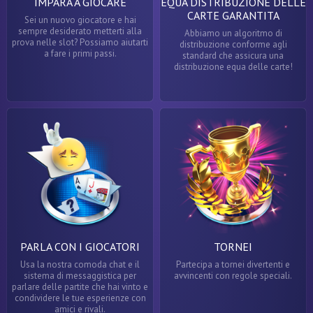
IMPARA A GIOCARE
EQUA DISTRIBUZIONE DELLE
CARTE GARANTITA
Sei un nuovo giocatore e hai
sempre desiderato metterti alla
Abbiamo un algoritmo di
prova nelle slot? Possiamo aiutarti
distribuzione conforme agli
a fare i primi passi.
standard che assicura una
distribuzione equa delle carte!
PARLA CON I GIOCATORI
TORNEI
Usa la nostra comoda chat e il
Partecipa a tornei divertenti e
sistema di messaggistica per
avvincenti con regole speciali.
parlare delle partite che hai vinto e
condividere le tue esperienze con
amici e rivali.