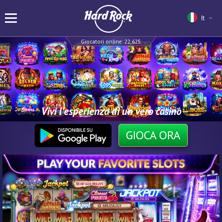
It
Giocatori online:
22,625
Vivi l'esperienza di un vero casinò
GIOCA ORA