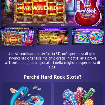
Una straordinaria interfaccia 3D, un'esperienza di gioco
avvincente e tantissime chip gratis! Mettiti alla prova
affrontando gli altri giocatori nella migliore esperienza di
slot!
Perché Hard Rock Slots?